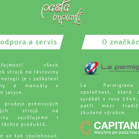
odpora a servis
O značká
zřejmostí všech
ek strojů na těstoviny
nologii je i zaškolení
La Parmigian
uhy a manuály v
společnost, která 
m jazyce.
vyrábět v roce 1949,
 prodeje prémiových
patří mezi tradi
ských strojů na
zkušené výrobce.
oviny zajišťujeme i
s těchto produktů.
e se tak spolehnout,