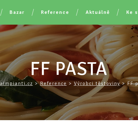
Bazar
Reference
Aktuálně
Ke s
FF PASTA
aimpianti.cz
>
Reference
>
Výrobci těstoviny
>
FF 