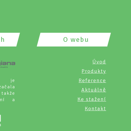
ch
O webu
Úvod
Produkty
Reference
a je
začala
Aktuálně
 takže
Ke stažení
ční a
Kontakt