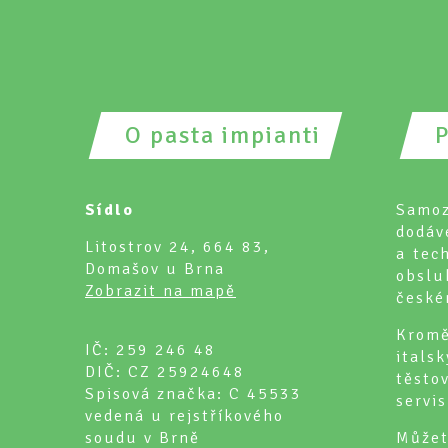
O pasta impianti
P
Sídlo
Samo
dodáv
Litostrov 24, 664 83,
a tech
Domašov u Brna
obsl
Zobrazit na mapě
české
Kromě
IČ: 259 246 48
ital
DIČ: CZ 25924648
těst
Spisová značka: C 45533
servi
vedená u rejstříkového
soudu v Brně
Můžet