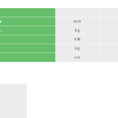
a
mm
d.
kg
kW
kg
cm