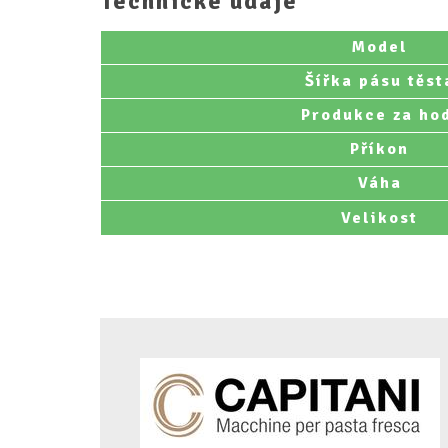
Technické údaje
Model
Šířka pásu těst
Produkce za ho
Příkon
Váha
Velikost