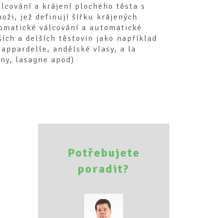
lcování a krájení plochého těsta s
oži, jež definují šířku krájených
tomatické válcování a automatické
ších a delších těstovin jako například
appardelle, andělské vlasy, a la
iny, lasagne apod)
Potřebujete
poradit?