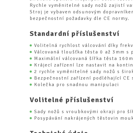
Rychle vyměnitelné sady nožů zajistí var
Stroj je vybaven odsunovým dopravníkem
bezpečnostní požadavky dle CE normy.
Standardní příslušenství
Volitelná rychlost válcování díky fre
Válcovaná tloušťka těsta 0 až 3mm s
Maximální válcovaná šířka těsta 160mm
Krájecí zařízení lze nastavit na kont
2 rychle vyměnitelné sady nožů s širo
Bezpečnostní zařízení podléhající CE
Kolečka pro snadnou manipulaci
Volitelné příslušenství
Sady nožů s vroubkovými okraji pro 
Posypávání nakrájených těstovin mou