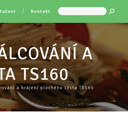
tažení
Kontakt
ÁLCOVÁNÍ A
TA TS160
cování a krájení plochého těsta TS160