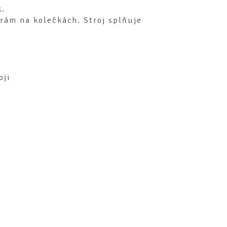
k.
rám na kolečkách. Stroj splňuje
oji