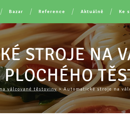
Bazar
Reference
Aktuálně
Ke s
KÉ STROJE NA V
 PLOCHÉHO TĚS
 na válcované těstoviny
>
Automatické stroje na vál