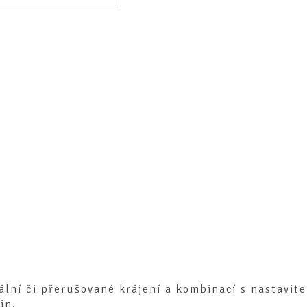
uální či přerušované krájení a kombinací s nastavi
in.