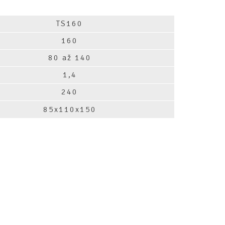
TS160
160
80 až 140
1,4
240
85x110x150