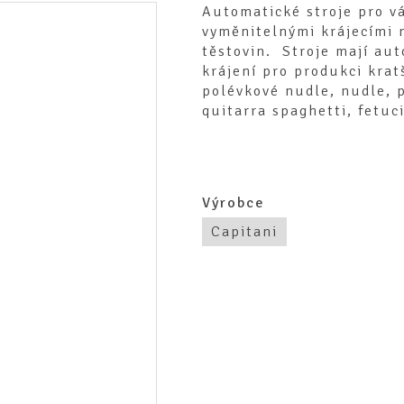
Automatické stroje pro vá
vyměnitelnými krájecími n
těstovin. Stroje mají au
krájení pro produkci krat
polévkové nudle, nudle, p
quitarra spaghetti, fetuc
Výrobce
Capitani