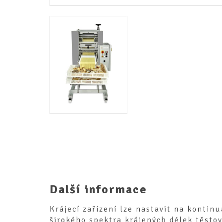
Další informace
Krájecí zařízení lze nastavit na kontin
širokého spektra krájených délek těstov