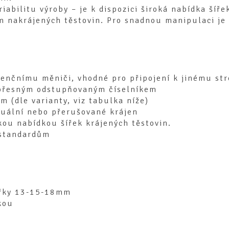
iabilitu výroby – je k dispozici široká nabídka šíře
 nakrájených těstovin. Pro snadnou manipulaci je 
kvenčnímu měniči, vhodné pro připojení k jinému str
 přesným odstupňovaným číselníkem
 (dle varianty, viz tabulka níže)
inuální nebo přerušované krájen
kou nabídkou šířek krájených těstovin.
 standardům
šířky 13-15-18mm
kou